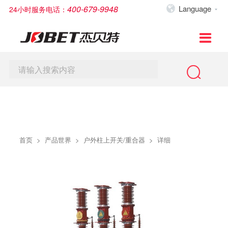
400-679-9948
Language
24小时服务电话：


首页
走进杰贝特
新闻中心
产品世界
服务与案例
人才招聘
联系我们

全站搜索
公司简介
杰贝特新闻
中压配电柜
服务案例
培训提升
联系我们
网站地图
发展历程
集团动态
户外柱上开关/重合器
服务理念
人才政策
在线留言

常见问题
荣誉墙
视频中心
箱式变电站
校园招聘
建议与投诉
隐私条款
文化理念
预装式模块化变电站
社会招聘
公司图片
低压产品和系统
在线投递简历
首页
>
产品世界
>
户外柱上开关/重合器
>
详细
总经理致辞
电缆分支箱
公司架构
中压配件
杰贝特低压电器产品